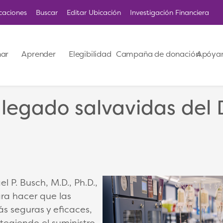
caciones
Buscar
Editar Ubicación
Investigación Financiera
ar
Aprender
Elegibilidad
Campaña de donación
Apóya
legado salvavidas del 
 P. Busch, M.D., Ph.D.,
ra hacer que las
s seguras y eficaces,
tegiendo el suministro