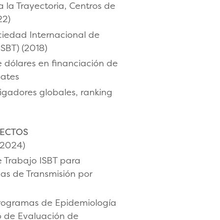
 la Trayectoria, Centros de
22)
ciedad Internacional de
ISBT) (2018)
 dólares en financiación de
Gates
igadores globales, ranking
LECTOS
–2024)
e Trabajo ISBT para
as de Transmisión por
programas de Epidemiología
o de Evaluación de