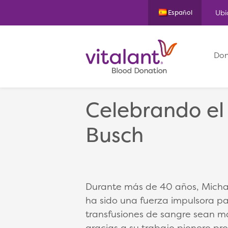
Ubi
Español
Don
Celebrando el 
Busch
Durante más de 40 años, Michael
ha sido una fuerza impulsora pa
transfusiones de sangre sean má
gracias a su trabajo pionero pro