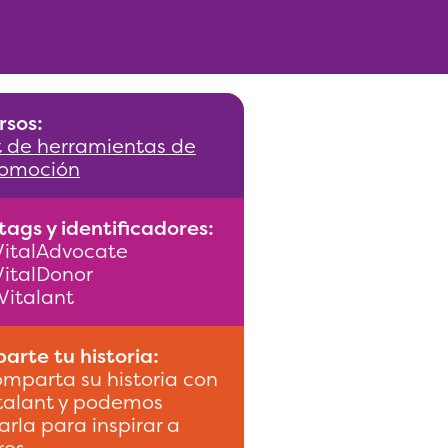
rsos:
t de herramientas de
omoción
ags y identificadores:
italAdvocate
italDonor
italant
rte tu historia:
mparta su historia con
talant y podemos
arla para inspirar a
ros.