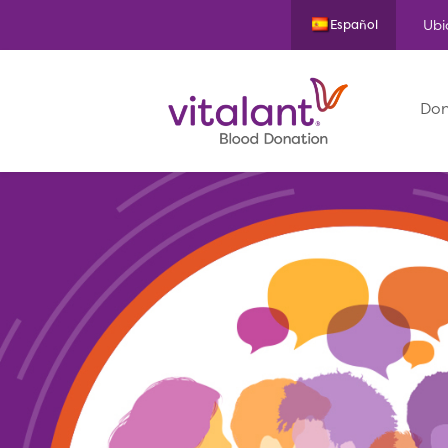
Ubi
Español
Don