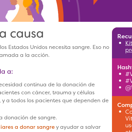
a causa
Recu
Ki
los Estados Unidos necesita sangre. Eso no
pr
llamada a la acción.
Hasht
a a:
#V
#V
ecesidad continua de la donación de
@V
cientes con cáncer, trauma y células
, y a todos los pacientes que dependen de
Compa
Co
a donación de sangre.
Vi
us
liares a donar sangre
y ayudar a salvar
ot