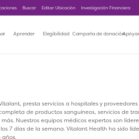
caciones
Buscar
Editar Ubicación
Investigación Financiera
ar
Aprender
Elegibilidad
Campaña de donación
Apóya
 Vitalant, presta servicios a hospitales y proveedor
ompleta de productos sanguíneos, servicios de trans
y más. Nuestros equipos médicos expertos son líder
 los 7 días de la semana. Vitalant Health ha sido líd
 años.