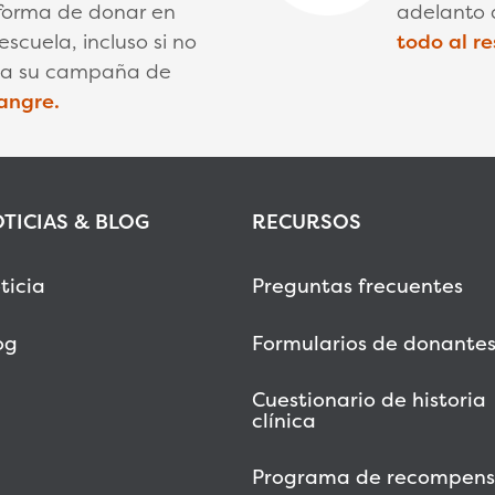
forma de donar en
adelanto 
scuela, incluso si no
todo al r
r a su campaña de
angre.
TICIAS & BLOG
RECURSOS
ticia
Preguntas frecuentes
og
Formularios de donante
Cuestionario de historia
clínica
Programa de recompens