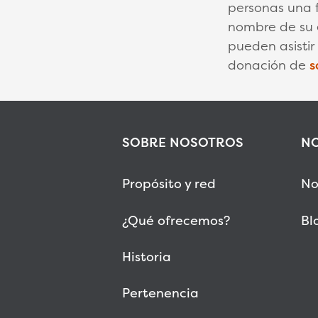
personas una 
nombre de su e
pueden asisti
donación de
s
SOBRE NOSOTROS
NO
Propósito y red
No
¿Qué ofrecemos?
Bl
Historia
Pertenencia