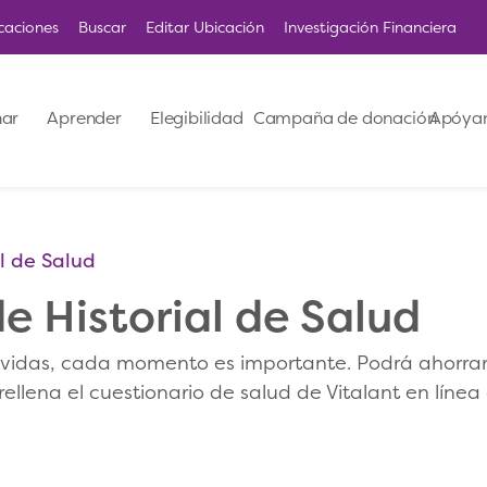
caciones
Buscar
Editar Ubicación
Investigación Financiera
ar
Aprender
Elegibilidad
Campaña de donación
Apóya
l de Salud
e Historial de Salud
 vidas, cada momento es importante. Podrá ahorra
rellena el cuestionario de salud de Vitalant en línea