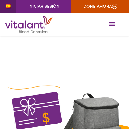
INICIAR SESIÓN
DONE AHORA
ME