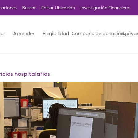
caciones
Buscar
Editar Ubicación
Investigación Financiera
ar
Aprender
Elegibilidad
Campaña de donación
Apóya
icios hospitalarios