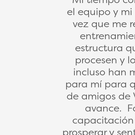
el equipo y m
vez que me r
entrenamie
estructura q
procesen y l
incluso han 
para mí para 
de amigos de V
avance. Fo
capacitación
prosperar y sen