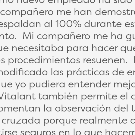
i compañero me han demostr
espaldan al 100% durante es
nto. Mi compañero me ha gu
ue necesitaba para hacer que
os procedimientos resuenen. É
modificado las prácticas de 
que yo pudiera entender mejo
italant también permite el c
mentan la observación del t
 cruzada porque realmente q
tirse seguros en lo que hac