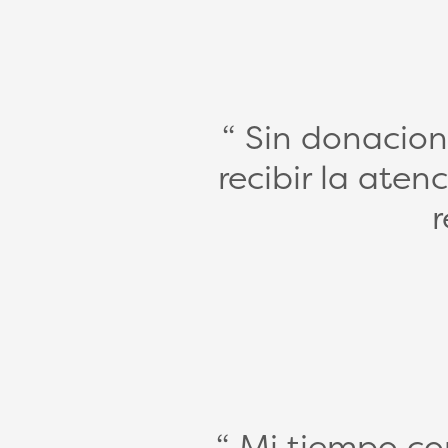
Sin donacion
recibir la aten
r
Mi tiempo co