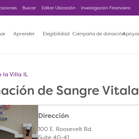
caciones
Buscar
Editar Ubicación
Investigación Financiera
ar
Aprender
Elegibilidad
Campaña de donación
Apóya
la Villa IL
ación de Sangre Vitalan
Dirección
100 E. Roosevelt Rd.
Suite 40-41