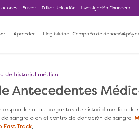
caciones
Buscar
Editar Ubicación
Investigación Financiera
ar
Aprender
Elegibilidad
Campaña de donación
Apóya
o de historial médico
de Antecedentes Médic
 responder a las preguntas de historial médico de sí
 de sangre o en el centro de donación de sangre.
M
o Fast Track
.