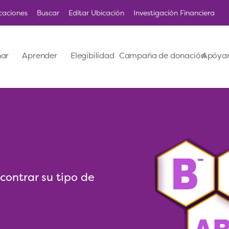
caciones
Buscar
Editar Ubicación
Investigación Financiera
ar
Aprender
Elegibilidad
Campaña de donación
Apóya
ontrar su tipo de