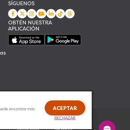
SÍGUENOS
s
OBTÉN NUESTRA
APLICACIÓN
as
ACEPTAR
. Puede encontrar más
Política
RECHAZAR
Política
de
s
de
privacidad
o
privacidad
de datos