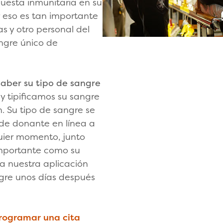
esta inmunitaria en su
r eso es tan importante
as y otro personal del
ngre único de
saber su tipo de sangre
y tipificamos su sangre
. Su tipo de sangre se
de donante en línea a
uier momento, junto
importante como su
usa nuestra aplicación
ngre unos días después
rogramar una cita