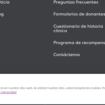
ticia
Preguntas frecuentes
og
Formularios de donante
Cuestionario de historia
clínica
Programa de recompens
Contáctenos
a en nuestro sitio web. Al utilizar nuestro sitio, usted acepta las cookies
e privacidad
Condicione
Salud Vitalant
Investigación
de us