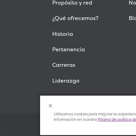
Propósito y red
No
¿Qué ofrecemos?
Bl
Historia
Pertenencia
Carreras
Liderazgo
Utilizamos cookies para mejorar su experienci
información en nuestra
Página de política d
;
© 2026 Vitalant, All Rights Reserved.