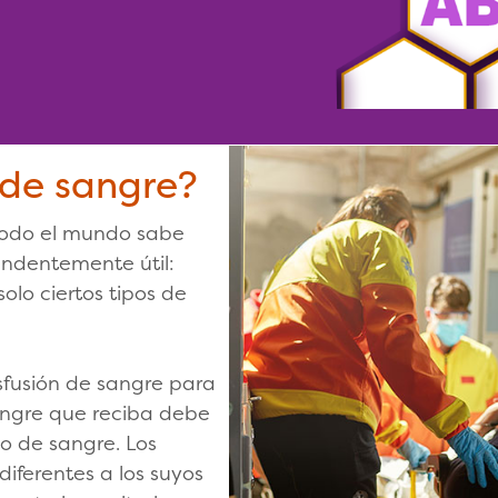
 de sangre?
 todo el mundo sabe
endentemente útil:
lo ciertos tipos de
sfusión de sangre para
sangre que reciba debe
po de sangre. Los
iferentes a los suyos