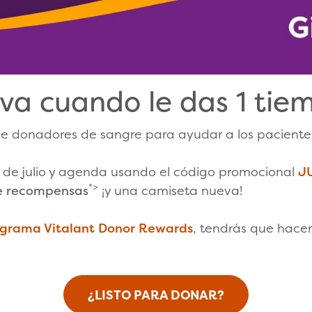
iva cuando le das 1 tie
 donadores de sangre para ayudar a los pacientes
11 de julio y agenda usando el código promocional
J
*>
de recompensas
¡y una camiseta nueva!
grama Vitalant Donor Rewards
, tendrás que hace
¿LISTO PARA DONAR?