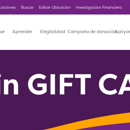
caciones
Buscar
Editar Ubicación
Investigación Financiera
ar
Aprender
Elegibilidad
Campaña de donación
Apóya