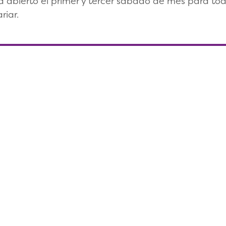
á abierto el primer y tercer sábado de mes para to
riar.