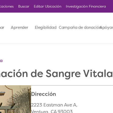
caciones
Buscar
Editar Ubicación
Investigación Financiera
ar
Aprender
Elegibilidad
Campaña de donación
Apóya
ra
ación de Sangre Vitala
Dirección
2223 Eastman Ave A,
Ventura, CA 93003