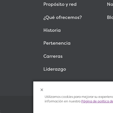
Propósito y red
No
¿Qué ofrecemos?
Bl
Historia
Pertenencia
Carreras
Liderazgo
Utilizamos cookies para mejorar su experienci
información en nuestra
Página de política d
;
© 2026 Vitalant, All Rights Reserved.