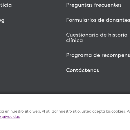
ticia
Preguntas frecuentes
og
Formularios de donante
Cuestionario de historia
clínica
Programa de recompens
Contáctenos
a en nuestro sitio web. Al utilizar nuestro sitio, usted acepta las cookies
e privacidad
Condicione
Salud Vitalant
Investigación
de us