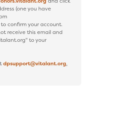
onors.vitalant.org
and click
ddress (one you have
rom
l to confirm your account.
ot receive this email and
talant.org" to your
ct
dpsupport@vitalant.org
.