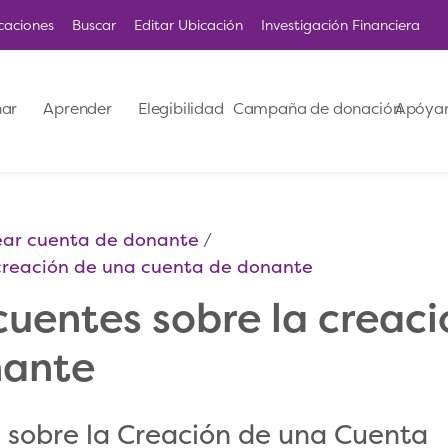
caciones
Buscar
Editar Ubicación
Investigación Financiera
ar
Aprender
Elegibilidad
Campaña de donación
Apóya
ear cuenta de donante
 creación de una cuenta de donante
cuentes sobre la creac
nante
 sobre la Creación de una Cuenta