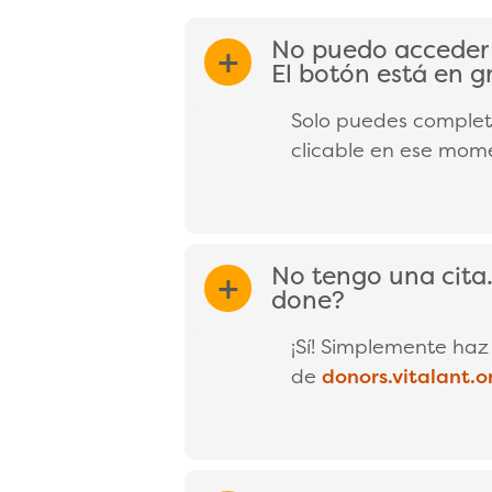
No puedo acceder a
EXPAND/COL
El botón está en gr
Solo puedes completar
clicable en ese mom
No tengo una cita.
EXPAND/COL
done?
¡Sí! Simplemente haz 
de
donors.vitalant.