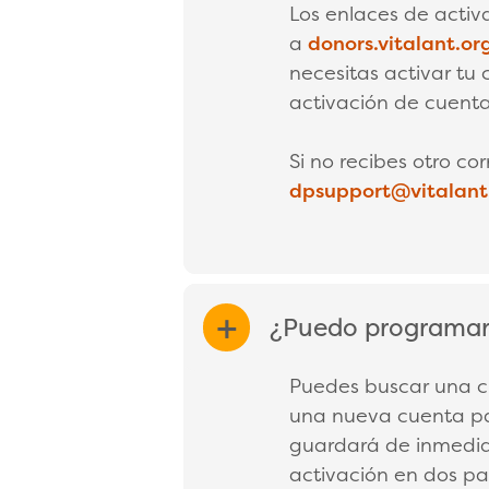
Los enlaces de activ
a
donors.vitalant.or
necesitas activar tu 
activación de cuenta
Si no recibes otro co
dpsupport@vitalant
¿Puedo programar 
EXPAND/COL
Puedes buscar una cit
una nueva cuenta par
guardará de inmedia
activación en dos pa