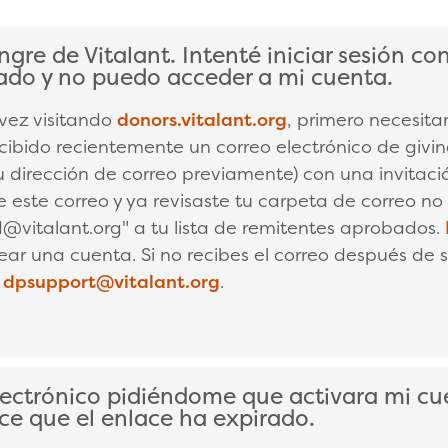
gre de Vitalant. Intenté iniciar sesión con
LAPSE
ado y no puedo acceder a mi cuenta.
 vez visitando
donors.vitalant.org
, primero necesita
cibido recientemente un correo electrónico de givin
 dirección de correo previamente) con una invitaci
ste este correo y ya revisaste tu carpeta de correo 
@vitalant.org" a tu lista de remitentes aprobados.
ear una cuenta. Si no recibes el correo después de s
a
dpsupport@vitalant.org
.
electrónico pidiéndome que activara mi c
LAPSE
ce que el enlace ha expirado.